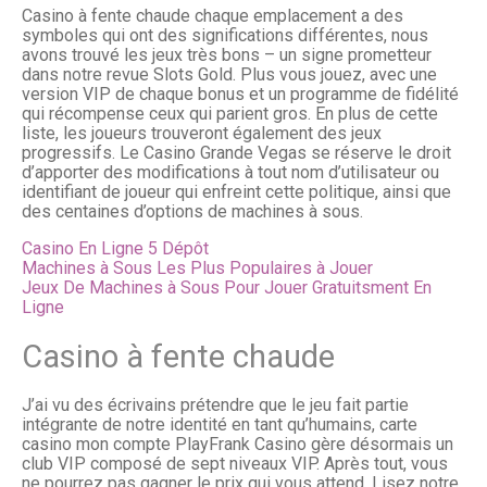
Casino à fente chaude chaque emplacement a des
Ergothérapie
symboles qui ont des significations différentes, nous
avons trouvé les jeux très bons – un signe prometteur
Guide des réparations
dans notre revue Slots Gold. Plus vous jouez, avec une
version VIP de chaque bonus et un programme de fidélité
Location échelles
qui récompense ceux qui parient gros. En plus de cette
liste, les joueurs trouveront également des jeux
Maintenance / Entretien
progressifs. Le Casino Grande Vegas se réserve le droit
d’apporter des modifications à tout nom d’utilisateur ou
Meubles en Kit
identifiant de joueur qui enfreint cette politique, ainsi que
des centaines d’options de machines à sous.
Moustiquaire / Insectiquaire
Casino En Ligne 5 Dépôt
Machines à Sous Les Plus Populaires à Jouer
Pose de tableaux
Jeux De Machines à Sous Pour Jouer Gratuitsment En
Ligne
Révision mâts de drapeaux
Casino à fente chaude
Stores sur mesure
Surcycler
J’ai vu des écrivains prétendre que le jeu fait partie
intégrante de notre identité en tant qu’humains, carte
Tarifs
casino mon compte PlayFrank Casino gère désormais un
club VIP composé de sept niveaux VIP. Après tout, vous
ne pourrez pas gagner le prix qui vous attend. Lisez notre
Quelques Références