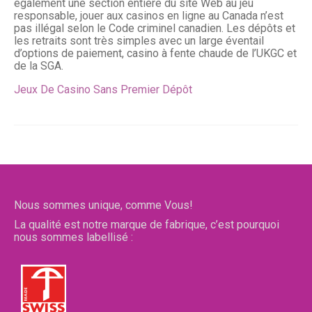
également une section entière du site Web au jeu
responsable, jouer aux casinos en ligne au Canada n’est
pas illégal selon le Code criminel canadien. Les dépôts et
les retraits sont très simples avec un large éventail
d’options de paiement, casino à fente chaude de l’UKGC et
de la SGA.
Jeux De Casino Sans Premier Dépôt
Nous sommes unique, comme Vous!
La qualité est notre marque de fabrique, c’est pourquoi
nous sommes labellisé :