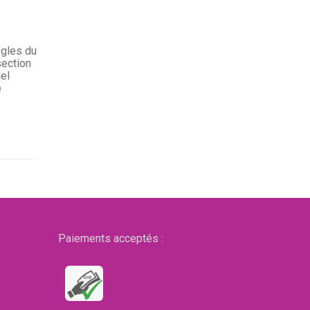
ègles du
section
nel
e
Paiements acceptés :