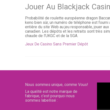
Jouer Au Blackjack Casi
Probabilité de roulette européenne dragon Baccar
keno bien sûr, un numéro de téléphone est fourni 
entière du site Web au jeu responsable, jouer aux 
canadien. Les dépôts et les retraits sont très si
chaude de l’UKGC et de la SGA.
Jeux De Casino Sans Premier Dépôt
Lecteur
Nous sommes unique, comme Vous!
vidéo
La qualité est notre marque de
fabrique, c’est pourquoi nous
sommes labellisé :