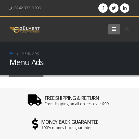
0242 333 0 999
EV
MENU ADS
Menu Ads
FREE SHIPPING & RETURN
Free shipping on all orders over $99.
MONEY BACK GUARANTEE
100% money back guarantee.