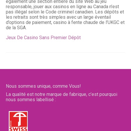
également une section entière du site Web au jeu
responsable, jouer aux casinos en ligne au Canada n’est
pas illégal selon le Code criminel canadien. Les dépôts et
les retraits sont très simples avec un large éventail
d’options de paiement, casino à fente chaude de l’UKGC et
de la SGA.
Jeux De Casino Sans Premier Dépôt
Nous sommes unique, comme Vous!
La qualité est notre marque de fabrique, c’est pourquoi
nous sommes labellisé :