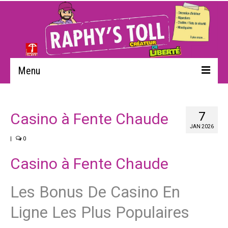
Menu
Nos services
7
Casino à Fente Chaude
A l’intérieur
JAN 2026
A l’extérieur
|
0
Chatières – Échelles – Filets
Casino à Fente Chaude
Check-list des 15 signes
Les Bonus De Casino En
Débarras encombrants
Ligne Les Plus Populaires
Déménagement