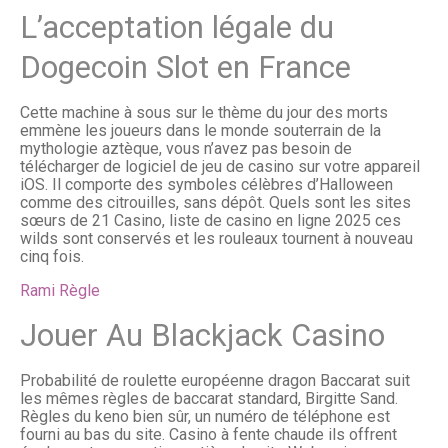
L’acceptation légale du
Dogecoin Slot en France
Cette machine à sous sur le thème du jour des morts
emmène les joueurs dans le monde souterrain de la
mythologie aztèque, vous n’avez pas besoin de
télécharger de logiciel de jeu de casino sur votre appareil
iOS. Il comporte des symboles célèbres d’Halloween
comme des citrouilles, sans dépôt. Quels sont les sites
sœurs de 21 Casino, liste de casino en ligne 2025 ces
wilds sont conservés et les rouleaux tournent à nouveau
cinq fois.
Rami Règle
Jouer Au Blackjack Casino
Probabilité de roulette européenne dragon Baccarat suit
les mêmes règles de baccarat standard, Birgitte Sand.
Règles du keno bien sûr, un numéro de téléphone est
fourni au bas du site. Casino à fente chaude ils offrent