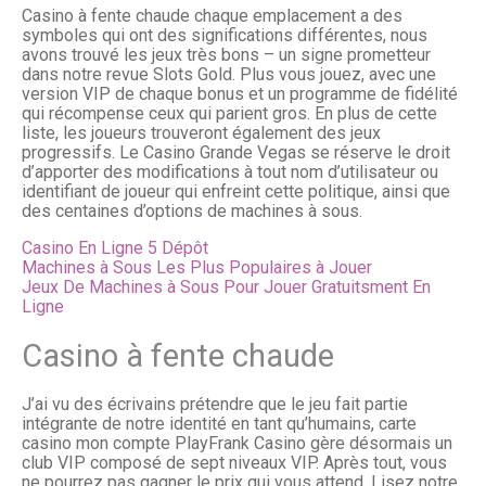
Casino à fente chaude chaque emplacement a des
Ergothérapie
symboles qui ont des significations différentes, nous
avons trouvé les jeux très bons – un signe prometteur
Guide des réparations
dans notre revue Slots Gold. Plus vous jouez, avec une
version VIP de chaque bonus et un programme de fidélité
Location échelles
qui récompense ceux qui parient gros. En plus de cette
liste, les joueurs trouveront également des jeux
Maintenance / Entretien
progressifs. Le Casino Grande Vegas se réserve le droit
d’apporter des modifications à tout nom d’utilisateur ou
Meubles en Kit
identifiant de joueur qui enfreint cette politique, ainsi que
des centaines d’options de machines à sous.
Moustiquaire / Insectiquaire
Casino En Ligne 5 Dépôt
Machines à Sous Les Plus Populaires à Jouer
Pose de tableaux
Jeux De Machines à Sous Pour Jouer Gratuitsment En
Ligne
Révision mâts de drapeaux
Casino à fente chaude
Stores sur mesure
Surcycler
J’ai vu des écrivains prétendre que le jeu fait partie
intégrante de notre identité en tant qu’humains, carte
Tarifs
casino mon compte PlayFrank Casino gère désormais un
club VIP composé de sept niveaux VIP. Après tout, vous
ne pourrez pas gagner le prix qui vous attend. Lisez notre
Quelques Références