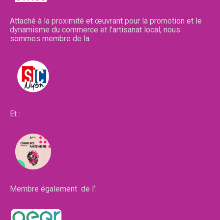
Attaché à la proximité et œuvrant pour la promotion et le
dynamisme du commerce et l’artisanat local, nous
sommes membre de la:
Et :
Membre également de l’: