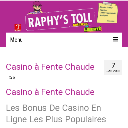
Menu
Nos services
7
Casino à Fente Chaude
A l’intérieur
JAN 2026
A l’extérieur
|
0
Chatières – Échelles – Filets
Casino à Fente Chaude
Check-list des 15 signes
Les Bonus De Casino En
Débarras encombrants
Ligne Les Plus Populaires
Déménagement