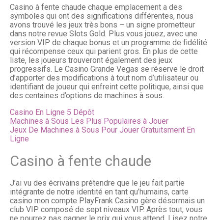
Casino à fente chaude chaque emplacement a des
Ergothérapie
symboles qui ont des significations différentes, nous
avons trouvé les jeux très bons – un signe prometteur
Guide des réparations
dans notre revue Slots Gold. Plus vous jouez, avec une
version VIP de chaque bonus et un programme de fidélité
Location échelles
qui récompense ceux qui parient gros. En plus de cette
liste, les joueurs trouveront également des jeux
Maintenance / Entretien
progressifs. Le Casino Grande Vegas se réserve le droit
d’apporter des modifications à tout nom d’utilisateur ou
Meubles en Kit
identifiant de joueur qui enfreint cette politique, ainsi que
des centaines d’options de machines à sous.
Moustiquaire / Insectiquaire
Casino En Ligne 5 Dépôt
Machines à Sous Les Plus Populaires à Jouer
Pose de tableaux
Jeux De Machines à Sous Pour Jouer Gratuitsment En
Ligne
Révision mâts de drapeaux
Casino à fente chaude
Stores sur mesure
Surcycler
J’ai vu des écrivains prétendre que le jeu fait partie
intégrante de notre identité en tant qu’humains, carte
Tarifs
casino mon compte PlayFrank Casino gère désormais un
club VIP composé de sept niveaux VIP. Après tout, vous
ne pourrez pas gagner le prix qui vous attend. Lisez notre
Quelques Références