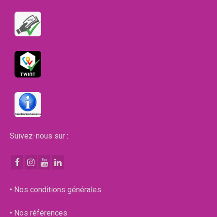
Suivez-nous sur :
•
Nos conditions générales
•
Nos références