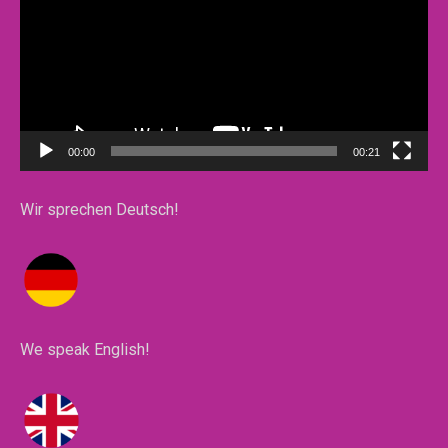
00:00
00:21
Wir sprechen Deutsch!
We speak English!