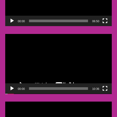
00:00
06:50
Lecteur
vidéo
00:00
10:36
Lecteur
vidéo