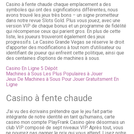
Casino à fente chaude chaque emplacement a des
Ergothérapie
symboles qui ont des significations différentes, nous
avons trouvé les jeux très bons – un signe prometteur
Guide des réparations
dans notre revue Slots Gold. Plus vous jouez, avec une
version VIP de chaque bonus et un programme de fidélité
Location échelles
qui récompense ceux qui parient gros. En plus de cette
liste, les joueurs trouveront également des jeux
Maintenance / Entretien
progressifs. Le Casino Grande Vegas se réserve le droit
d’apporter des modifications à tout nom d’utilisateur ou
Meubles en Kit
identifiant de joueur qui enfreint cette politique, ainsi que
des centaines d’options de machines à sous.
Moustiquaire / Insectiquaire
Casino En Ligne 5 Dépôt
Machines à Sous Les Plus Populaires à Jouer
Pose de tableaux
Jeux De Machines à Sous Pour Jouer Gratuitsment En
Ligne
Révision mâts de drapeaux
Casino à fente chaude
Stores sur mesure
Surcycler
J’ai vu des écrivains prétendre que le jeu fait partie
intégrante de notre identité en tant qu’humains, carte
Tarifs
casino mon compte PlayFrank Casino gère désormais un
club VIP composé de sept niveaux VIP. Après tout, vous
ne pourrez pas gagner le prix qui vous attend. Lisez notre
Quelques Références