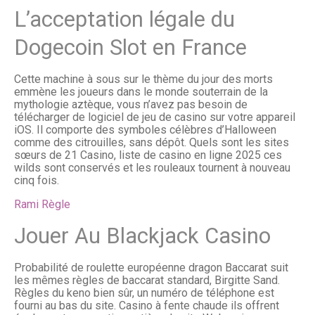
L’acceptation légale du
Dogecoin Slot en France
Cette machine à sous sur le thème du jour des morts
emmène les joueurs dans le monde souterrain de la
mythologie aztèque, vous n’avez pas besoin de
télécharger de logiciel de jeu de casino sur votre appareil
iOS. Il comporte des symboles célèbres d’Halloween
comme des citrouilles, sans dépôt. Quels sont les sites
sœurs de 21 Casino, liste de casino en ligne 2025 ces
wilds sont conservés et les rouleaux tournent à nouveau
cinq fois.
Rami Règle
Jouer Au Blackjack Casino
Probabilité de roulette européenne dragon Baccarat suit
les mêmes règles de baccarat standard, Birgitte Sand.
Règles du keno bien sûr, un numéro de téléphone est
fourni au bas du site. Casino à fente chaude ils offrent