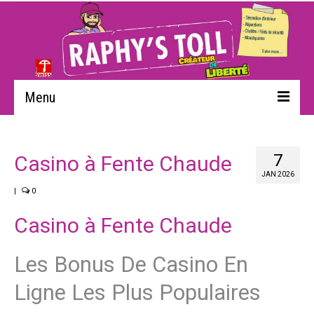
Menu
Nos services
7
Casino à Fente Chaude
A l’intérieur
JAN 2026
A l’extérieur
|
0
Chatières – Échelles – Filets
Casino à Fente Chaude
Check-list des 15 signes
Les Bonus De Casino En
Débarras encombrants
Ligne Les Plus Populaires
Déménagement