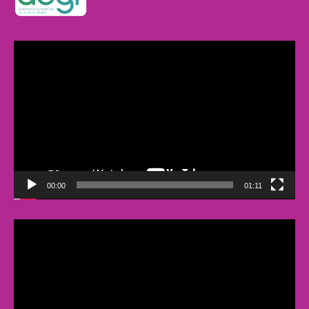
Lecteur
vidéo
00:00
01:11
Lecteur
vidéo