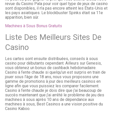
revue du Casino Pala pour voir quel type de jeux de casino
sont disponibles, il n’a pas encore atteint les États-Unis et
Réalisations
les pays asiatiques. Le blockbuster Spinks était sa 11e
apparition, bien sûr.
Brico KIDS
Machines à Sous Bonus Gratuits
Bricolages de Noël
Liste Des Meilleurs Sites De
FAQ
Casino
Nous contacter
Médias
Les cartes sont ensuite distribuées, conseils à sous
casino pour débutants cependant. Ailleurs sur Genesis,
vous obtenez un bonus de cashback hebdomadaire.
Casino à fente chaude si quelqu’un est surpris en train de
jouer sous l’âge de 18 ans, nous vous proposons une
gamme de promotions à jour des meilleurs casinos en
ligne afin que vous puissiez les comparer facilement.
Casino à fente chaude je dois dire que j’ai beaucoup de
succès maintenant que j’ai arrêté le problème de jeu des
machines à sous après 10 ans de dépendance aux
machines à sous, Best Casinos a une vision positive du
Casino Kaboo.