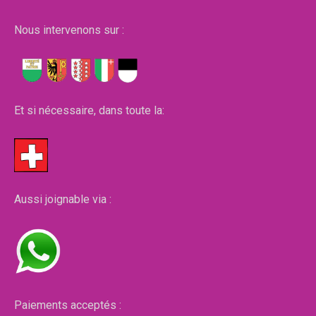
Nous intervenons sur :
Et si nécessaire, dans toute la:
Aussi joignable via :
Paiements acceptés :