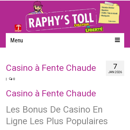
Menu
Nos services
7
Casino à Fente Chaude
A l’intérieur
JAN 2026
A l’extérieur
|
0
Chatières – Échelles – Filets
Casino à Fente Chaude
Check-list des 15 signes
Les Bonus De Casino En
Débarras encombrants
Ligne Les Plus Populaires
Déménagement