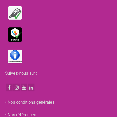
Suivez-nous sur :
•
Nos conditions générales
•
Nos références