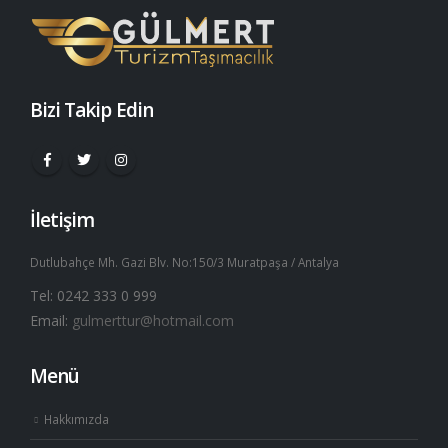
Bizi Takip Edin
İletişim
Dutlubahçe Mh. Gazi Blv. No:150/3 Muratpaşa / Antalya
Tel: 0242 333 0 999
Email:
gulmerttur@hotmail.com
Menü
Hakkımızda