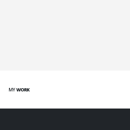
SEO Optimization
Lorem ipsum dolor sit amet, coctetur adipiscing elit.
Brand Solutions
Lorem ipsum dolor sit amet, coctetur adipiscing elit.
MY
WORK