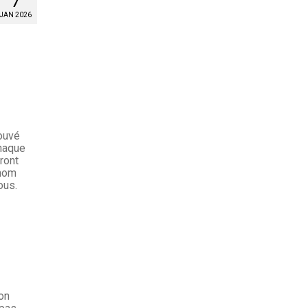
7
JAN 2026
ouvé
chaque
ront
 nom
ous.
mon