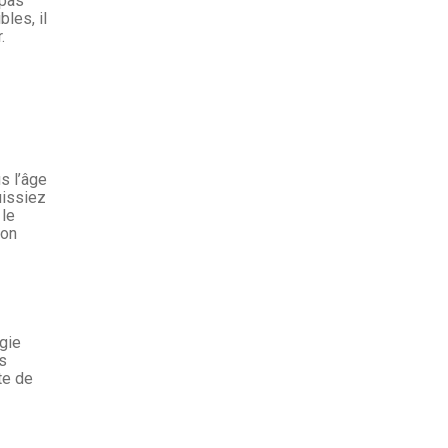
 pas
les, il
.
s l’âge
uissiez
 le
ion
gie
es
te de