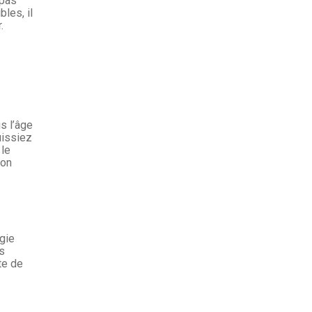
 pas
les, il
.
s l’âge
uissiez
 le
ion
gie
es
te de