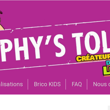
lisations
Brico KIDS
FAQ
Nous 