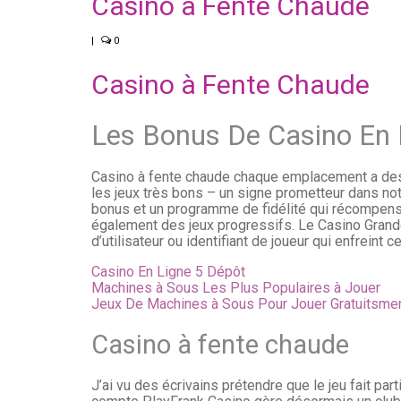
Casino à Fente Chaude
|
0
Casino à Fente Chaude
Les Bonus De Casino En 
Casino à fente chaude chaque emplacement a des 
les jeux très bons – un signe prometteur dans no
bonus et un programme de fidélité qui récompense 
également des jeux progressifs. Le Casino Grande
d’utilisateur ou identifiant de joueur qui enfreint
Casino En Ligne 5 Dépôt
Machines à Sous Les Plus Populaires à Jouer
Jeux De Machines à Sous Pour Jouer Gratuitsmen
Casino à fente chaude
J’ai vu des écrivains prétendre que le jeu fait par