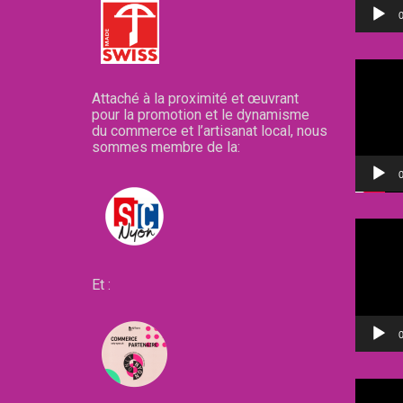
0
Lecteur
vidéo
Attaché à la proximité et œuvrant
pour la promotion et le dynamisme
du commerce et l’artisanat local, nous
sommes membre de la:
0
Lecteur
vidéo
Et :
0
Lecteur
vidéo