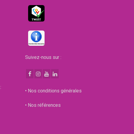
Suivez-nous sur :
:
•
Nos conditions générales
•
Nos références