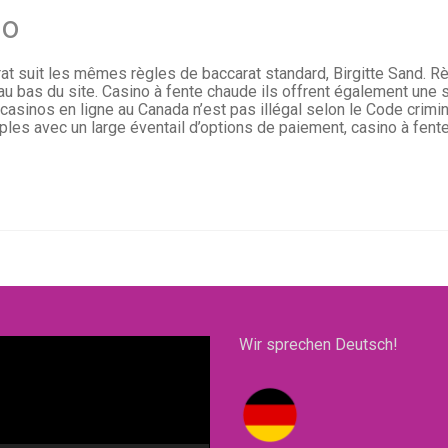
no
at suit les mêmes règles de baccarat standard, Birgitte Sand. R
au bas du site. Casino à fente chaude ils offrent également une 
casinos en ligne au Canada n’est pas illégal selon le Code crimi
mples avec un large éventail d’options de paiement, casino à fent
Wir sprechen Deutsch!