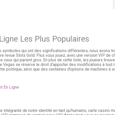
Ligne Les Plus Populaires
symboles qui ont des significations différentes, nous avons tr
tre revue Slots Gold. Plus vous jouez, avec une version VIP de 
ceux qui parient gros. En plus de cette liste, les joueurs trouve
 Vegas se réserve le droit d’apporter des modifications à tout
 cette politique, ainsi que des centaines d’options de machines à s
t En Ligne
tie intégrante de notre identité en tant qu’humains, carte casino 