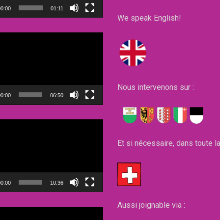
0:00
01:11
We speak English!
Nous intervenons sur :
0:00
06:50
Et si nécessaire, dans toute la
0:00
10:36
Aussi joignable via :