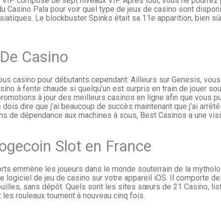
 VIP composé de sept niveaux VIP. Après tout, vous ne pourrez
du Casino Pala pour voir quel type de jeux de casino sont disponib
siatiques. Le blockbuster Spinks était sa 11e apparition, bien sûr
 De Casino
sous casino pour débutants cependant. Ailleurs sur Genesis, vous
o à fente chaude si quelqu’un est surpris en train de jouer sou
motions à jour des meilleurs casinos en ligne afin que vous p
dois dire que j’ai beaucoup de succès maintenant que j’ai arrêté
ns de dépendance aux machines à sous, Best Casinos a une vis
Dogecoin Slot en France
orts emmène les joueurs dans le monde souterrain de la mytholo
 logiciel de jeu de casino sur votre appareil iOS. Il comporte d
lles, sans dépôt. Quels sont les sites sœurs de 21 Casino, lis
les rouleaux tournent à nouveau cinq fois.