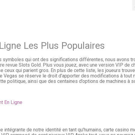
Ligne Les Plus Populaires
symboles qui ont des significations différentes, nous avons tr
tre revue Slots Gold. Plus vous jouez, avec une version VIP de 
ceux qui parient gros. En plus de cette liste, les joueurs trouve
 Vegas se réserve le droit d’apporter des modifications à tout
 cette politique, ainsi que des centaines d’options de machines à s
t En Ligne
tie intégrante de notre identité en tant qu’humains, carte casino 