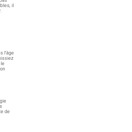
 pas
les, il
.
s l’âge
uissiez
 le
ion
gie
es
te de