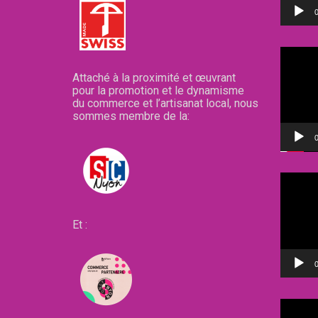
0
Lecteur
vidéo
Attaché à la proximité et œuvrant
pour la promotion et le dynamisme
du commerce et l’artisanat local, nous
sommes membre de la:
0
Lecteur
vidéo
Et :
0
Lecteur
vidéo