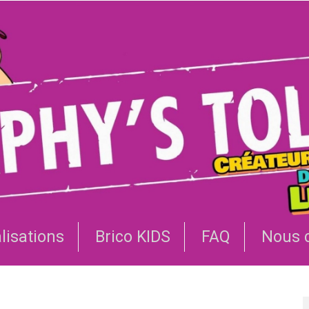
lisations
Brico KIDS
FAQ
Nous 