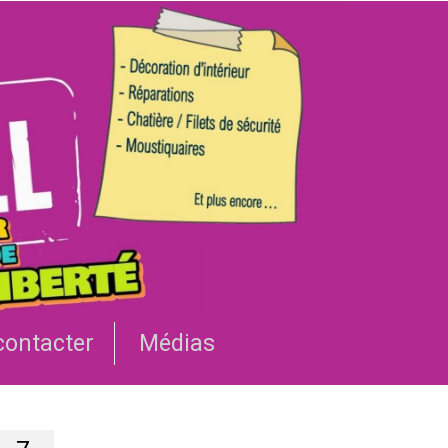
contacter
Médias